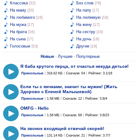
Классика
Без слов
[32]
[78]
На маму
На папу
[20]
[17]
На любимого
На любимую
[18]
[16]
На мужа
На жену
[17]
[17]
На брата
На сестру
[16]
[16]
На сына
На дочь
[17]
[18]
Голосовые
Другие
[53]
[19]
Новые
·
Лучшие
·
Популярные
Я баба крутого перца, от счастья некуда деться!
Прикольные
316.62 KБ
Скачали: 54
Рейтинг: 3.1/18
Если ты с яичками, значит ты мужик! (Жить
Здорово с Еленой Малышевой)
Прикольные
1.58 МБ
Скачали: 12
Рейтинг: 3.8/4
OMFG - Hello
Прикольные
1.58 МБ
Скачали: 69
Рейтинг: 3.8/23
На звонок входящий отвечай скорей!
Прикольные
131.14 KБ
Скачали: 21
Рейтинг: 3.7/7