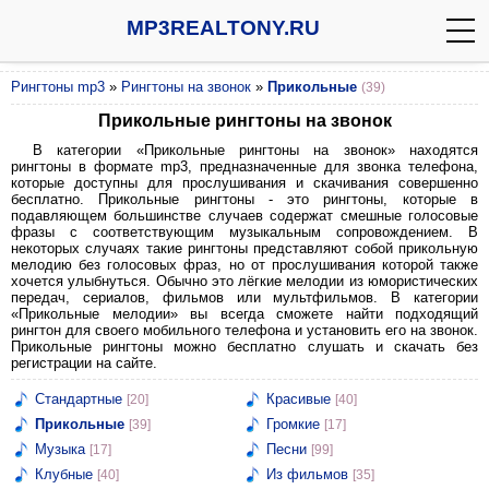
MP3REALTONY.RU
Рингтоны mp3
»
Рингтоны на звонок
»
Прикольные
(39)
Прикольные рингтоны на звонок
В категории «Прикольные рингтоны на звонок» находятся
рингтоны в формате mp3, предназначенные для звонка телефона,
которые доступны для прослушивания и скачивания совершенно
бесплатно. Прикольные рингтоны - это рингтоны, которые в
подавляющем большинстве случаев содержат смешные голосовые
фразы с соответствующим музыкальным сопровождением. В
некоторых случаях такие рингтоны представляют собой прикольную
мелодию без голосовых фраз, но от прослушивания которой также
хочется улыбнуться. Обычно это лёгкие мелодии из юмористических
передач, сериалов, фильмов или мультфильмов. В категории
«Прикольные мелодии» вы всегда сможете найти подходящий
рингтон для своего мобильного телефона и установить его на звонок.
Прикольные рингтоны можно бесплатно слушать и скачать без
регистрации на сайте.
Стандартные
Красивые
[20]
[40]
Прикольные
Громкие
[39]
[17]
Музыка
Песни
[17]
[99]
Клубные
Из фильмов
[40]
[35]