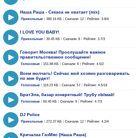
Наша Раша - Секаса не хватает (mix)
Прикольные
380.16 KБ
Скачали: 12
Рейтинг: 3.8/4
I LOVE YOU BABY!
Прикольные
30.45 KБ
Скачали: 9
Рейтинг: 3.7/3
Говорит Москва! Прослушайте важное
правительственное сообщение!
Голосовые
151.88 KБ
Скачали: 6
Рейтинг: 4.5/2
Всем молчать! Сейчас мой хозяин разговаривать
по мне будет!
Голосовые
119.23 KБ
Скачали: 57
Рейтинг: 4.5/19
БратЭла, базар конкретный! Трубу сЫмай!
Голосовые
60.45 KБ
Скачали: 9
Рейтинг: 4.7/3
DJ Police
Прикольные
272.37 KБ
Скачали: 12
Рейтинг: 4.2/4
Кричалка ГазМяс (Наша Раша)