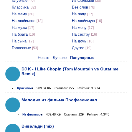
Клубные
Из фильмов
[40]
[35]
Классика
Без слов
[32]
[78]
На маму
На папу
[20]
[17]
На любимого
На любимую
[18]
[16]
На мужа
На жену
[17]
[17]
На брата
На сестру
[16]
[16]
На сына
На дочь
[17]
[18]
Голосовые
Другие
[53]
[19]
Новые
·
Лучшие
·
Популярные
DJ K - I Like Chopin (Tom Mountain vs Outatime
Remix)
Красивые
909.84 KБ
Скачали: 222
Рейтинг: 3.8/74
Мелодия из фильма Профессионал
Из фильмов
489.48 KБ
Скачали: 129
Рейтинг: 4.3/43
Вивальди (mix)