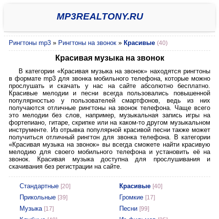
MP3REALTONY.RU
Рингтоны mp3
»
Рингтоны на звонок
»
Красивые
(40)
Красивая музыка на звонок
В категории «Красивая музыка на звонок» находятся рингтоны
в формате mp3 для звонка мобильного телефона, которые можно
прослушать и скачать у нас на сайте абсолютно бесплатно.
Красивые мелодии и песни всегда пользовались повышенной
популярностью у пользователей смартфонов, ведь из них
получаются отличные рингтоны на звонок телефона. Чаще всего
это мелодии без слов, например, музыкальная запись игры на
фортепиано, гитаре, скрипке или на каком-то другом музыкальном
инструменте. Из отрывка популярной красивой песни также может
получиться отличный рингтон для звонка телефона. В категории
«Красивая музыка на звонок» вы всегда сможете найти красивую
мелодию для своего мобильного телефона и установить её на
звонок. Красивая музыка доступна для прослушивания и
скачивания без регистрации на сайте.
Стандартные
Красивые
[20]
[40]
Прикольные
Громкие
[39]
[17]
Музыка
Песни
[17]
[99]