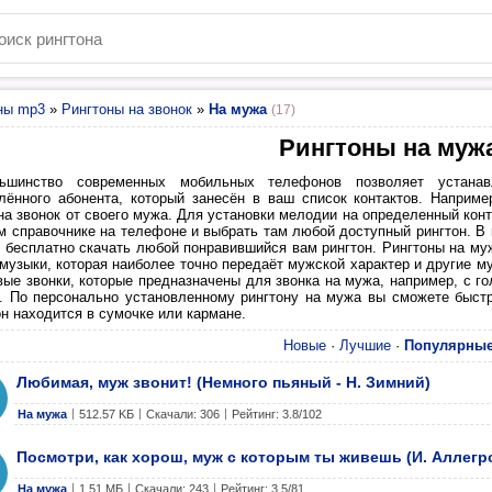
ны mp3
»
Рингтоны на звонок
»
На мужа
(17)
Рингтоны на муж
ьшинство современных мобильных телефонов позволяет устанав
лённого абонента, который занесён в ваш список контактов. Наприм
на звонок от своего мужа. Для установки мелодии на определенный конта
м справочнике на телефоне и выбрать там любой доступный рингтон. В
и бесплатно скачать любой понравившийся вам рингтон. Рингтоны на м
 музыки, которая наиболее точно передаёт мужской характер и другие 
вые звонки, которые предназначены для звонка на мужа, например, с 
. По персонально установленному рингтону на мужа вы сможете быстр
н находится в сумочке или кармане.
Новые
·
Лучшие
·
Популярны
Любимая, муж звонит! (Немного пьяный - Н. Зимний)
На мужа
512.57 KБ
Скачали: 306
Рейтинг: 3.8/102
Посмотри, как хорош, муж с которым ты живешь (И. Аллегр
На мужа
1.51 МБ
Скачали: 243
Рейтинг: 3.5/81