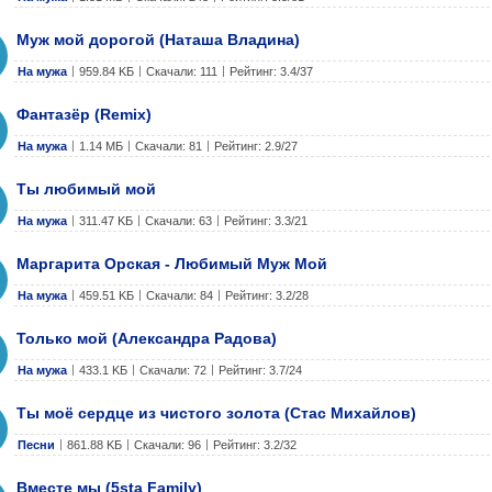
Муж мой дорогой (Наташа Владина)
На мужа
959.84 KБ
Скачали: 111
Рейтинг: 3.4/37
Фантазёр (Remix)
На мужа
1.14 МБ
Скачали: 81
Рейтинг: 2.9/27
Ты любимый мой
На мужа
311.47 KБ
Скачали: 63
Рейтинг: 3.3/21
Маргарита Орская - Любимый Муж Мой
На мужа
459.51 KБ
Скачали: 84
Рейтинг: 3.2/28
Только мой (Александра Радова)
На мужа
433.1 KБ
Скачали: 72
Рейтинг: 3.7/24
Ты моё сердце из чистого золота (Стас Михайлов)
Песни
861.88 KБ
Скачали: 96
Рейтинг: 3.2/32
Вместе мы (5sta Family)