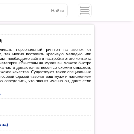
Найти
а
ливать персональный рингтон на звонок от
ер, так можно поставить красивую мелодию или
кт, необходимо зайти в настройки этого контакта
 категории «Рингтоны на мужа» вы можете быстро
ужа часто делаются из песен со схожим смыслом,
мужские качества. Существуют также специальные
голосовой фразой «звонит ваш муж» и наложением
о определить, что звонит именно он, даже если
е
ова)