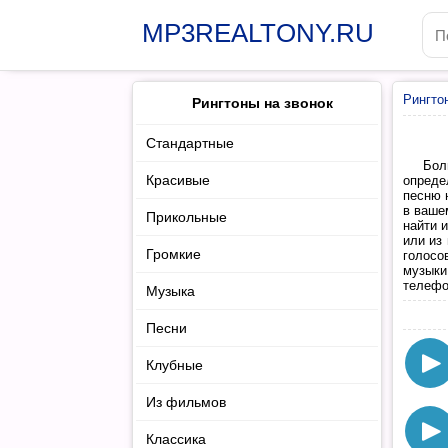
MP3REALTONY.RU
Рингто
Рингтоны на звонок
Стандартные
Бол
Красивые
опреде
песню 
в ваше
Прикольные
найти 
или из
Громкие
голосо
музыки
телефо
Музыка
Песни
Клубные
Из фильмов
Классика