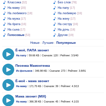
Классика
Без слов
[32]
[78]
На маму
На папу
[20]
[17]
На любимого
На любимую
[18]
[16]
На мужа
На жену
[17]
[17]
На брата
На сестру
[16]
[16]
На сына
На дочь
[17]
[18]
Голосовые
Другие
[53]
[19]
Новые
·
Лучшие
·
Популярные
Ё-моё, ПАПА звонит
На папу
59.66 KБ
Скачали: 120
Рейтинг: 3.5/40
Песенка Мамонтенка
Из фильмов
346.98 KБ
Скачали: 273
Рейтинг: 3.8/91
Ё-моё - мама звонит
На маму
171.75 KБ
Скачали: 39
Рейтинг: 4.3/13
Мама звонит (MIX)
На маму
366.38 KБ
Скачали: 45
Рейтинг: 4.1/15