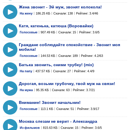
Жена звонит - Эй муж, звонят колокола!
На жену
186.25 KБ
Скачали: 138
Рейтинг: 3.4/46
Катя, катенька, катюша (Воровайки)
Голосовые
907.49 KБ
Скачали: 15
Рейтинг: 3.6/5
Граждане соблюдайте спокойствие - Звонит моя
мобила!
Голосовые
144.53 KБ
Скачали: 189
Рейтинг: 4.2/63
Батька звонить, сними трубку! (mix)
На папу
437.57 KБ
Скачали: 27
Рейтинг: 4.4/9
Дорогая, возьми трубочку, твой муж на связи!
На мужа
95.35 KБ
Скачали: 63
Рейтинг: 3.7/21
Внимание! Звонит начальник!
Голосовые
113.1 KБ
Скачали: 51
Рейтинг: 3.9/17
Москва слезам не верит - Александра
Из фильмов
815.63 KБ
Скачали: 15
Рейтинг: 3.6/5