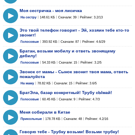
Моя сестричка - моя лисичка
На сестру
148.61 KБ
Скачали: 39
Рейтинг: 3.2/13
Это твой телефон говорит - Эй, хозяин тебе кто-то
звонит!
Голосовые
393.92 KБ
Скачали: 87
Рейтинг: 4.6/29
Братан, возьми мобилу и ответь звонящему
дебилу!
Голосовые
54.33 KБ
Скачали: 15
Рейтинг: 3.2/5
Звонок от мамы - Сынок звонит твоя мама, ответь
пожалуйста
На маму
78.82 KБ
Скачали: 15
Рейтинг: 3.6/5
БратЭла, базар конкретный! Трубу сЫмай!
Голосовые
60.45 KБ
Скачали: 9
Рейтинг: 4.7/3
Меня собирали в Китае
Прикольные
178.78 KБ
Скачали: 48
Рейтинг: 4.2/16
Говорю тебе - Трубку возьми! Возьми трубку!