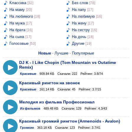
Классика
Без слов
[32]
[78]
На маму
На папу
[20]
[17]
На любимого
На любимую
[18]
[16]
На мужа
На жену
[17]
[17]
На брата
На сестру
[16]
[16]
На сына
На дочь
[17]
[18]
Голосовые
Другие
[53]
[19]
Новые
·
Лучшие
·
Популярные
DJ K - I Like Chopin (Tom Mountain vs Outatime
Remix)
Красивые
909.84 KБ
Скачали: 222
Рейтинг: 3.8/74
Красивый рингтон на звонок
Красивые
161.14 KБ
Скачали: 45
Рейтинг: 3.7/15
Мелодия из фильма Профессионал
Из фильмов
489.48 KБ
Скачали: 129
Рейтинг: 4.3/43
Красивый громкий рингтон (Armenoids - Avalon)
Громкие
363.18 KБ
Скачали: 123
Рейтинг: 3.7/41