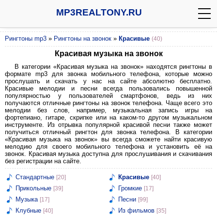
MP3REALTONY.RU
Рингтоны mp3
»
Рингтоны на звонок
»
Красивые
(40)
Красивая музыка на звонок
В категории «Красивая музыка на звонок» находятся рингтоны в
формате mp3 для звонка мобильного телефона, которые можно
прослушать и скачать у нас на сайте абсолютно бесплатно.
Красивые мелодии и песни всегда пользовались повышенной
популярностью у пользователей смартфонов, ведь из них
получаются отличные рингтоны на звонок телефона. Чаще всего это
мелодии без слов, например, музыкальная запись игры на
фортепиано, гитаре, скрипке или на каком-то другом музыкальном
инструменте. Из отрывка популярной красивой песни также может
получиться отличный рингтон для звонка телефона. В категории
«Красивая музыка на звонок» вы всегда сможете найти красивую
мелодию для своего мобильного телефона и установить её на
звонок. Красивая музыка доступна для прослушивания и скачивания
без регистрации на сайте.
Стандартные
Красивые
[20]
[40]
Прикольные
Громкие
[39]
[17]
Музыка
Песни
[17]
[99]
Клубные
Из фильмов
[40]
[35]