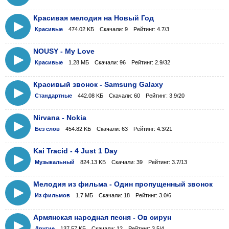
Красивая мелодия на Новый Год
Красивые
474.02 KБ
Скачали: 9
Рейтинг: 4.7/3
NOUSY - My Love
Красивые
1.28 МБ
Скачали: 96
Рейтинг: 2.9/32
Красивый звонок - Samsung Galaxy
Стандартные
442.08 KБ
Скачали: 60
Рейтинг: 3.9/20
Nirvana - Nokia
Без слов
454.82 KБ
Скачали: 63
Рейтинг: 4.3/21
Kai Tracid - 4 Just 1 Day
Музыкальный
824.13 KБ
Скачали: 39
Рейтинг: 3.7/13
Мелодия из фильма - Один пропущенный звонок
Из фильмов
1.7 МБ
Скачали: 18
Рейтинг: 3.0/6
Армянская народная песня - Ов сирун
Другие
137.57 KБ
Скачали: 12
Рейтинг: 3.5/4