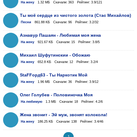
На жену
1.32 МБ
Скачали: 363
Рейтинг: 3.9/121
Ты моё сердце из чистого золота (Стас Михайлов)
Песни
861.88 KБ
Скачали: 96
Рейтинг: 3.2/32
Азнавур Пашаян - Любимая моя жена
На жену
921.67 KБ
Скачали: 15
Рейтинг: 3.8/5
Михаил Шуфутинскии - Обожаю
На жену
652.8 KБ
Скачали: 12
Рейтинг: 3.2/4
StaFFорд63 - Ты Наркотик Мой
На жену
1.96 МБ
Скачали: 36
Рейтинг: 3.9/12
Олег Голубев - Половиночка Моя
На любимую
1.3 МБ
Скачали: 18
Рейтинг: 4.2/6
Жена звонит - Эй муж, звонят колокола!
На жену
186.25 KБ
Скачали: 138
Рейтинг: 3.4/46
1