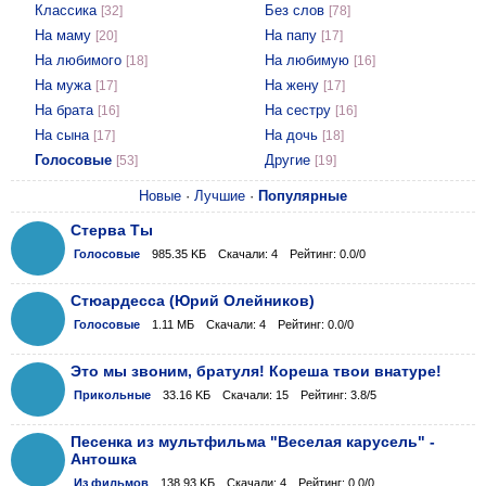
Классика
Без слов
[32]
[78]
На маму
На папу
[20]
[17]
На любимого
На любимую
[18]
[16]
На мужа
На жену
[17]
[17]
На брата
На сестру
[16]
[16]
На сына
На дочь
[17]
[18]
Голосовые
Другие
[53]
[19]
Новые
·
Лучшие
·
Популярные
Стерва Ты
Голосовые
985.35 KБ
Скачали: 4
Рейтинг: 0.0/0
Стюардесса (Юрий Олейников)
Голосовые
1.11 МБ
Скачали: 4
Рейтинг: 0.0/0
Это мы звоним, братуля! Кореша твои внатуре!
Прикольные
33.16 KБ
Скачали: 15
Рейтинг: 3.8/5
Песенка из мультфильма "Веселая карусель" -
Антошка
Из фильмов
138.93 KБ
Скачали: 4
Рейтинг: 0.0/0