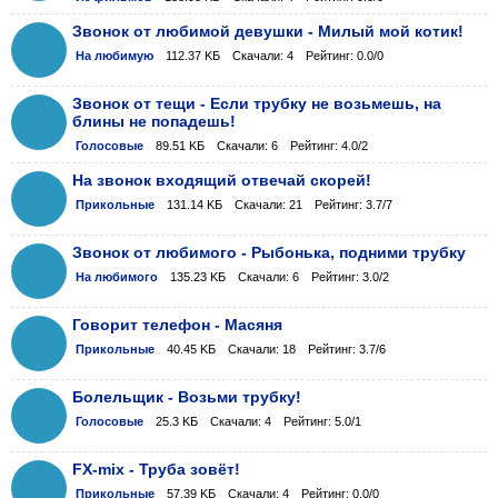
Звонок от любимой девушки - Милый мой котик!
На любимую
112.37 KБ
Скачали: 4
Рейтинг: 0.0/0
Звонок от тещи - Если трубку не возьмешь, на
блины не попадешь!
Голосовые
89.51 KБ
Скачали: 6
Рейтинг: 4.0/2
На звонок входящий отвечай скорей!
Прикольные
131.14 KБ
Скачали: 21
Рейтинг: 3.7/7
Звонок от любимого - Рыбонька, подними трубку
На любимого
135.23 KБ
Скачали: 6
Рейтинг: 3.0/2
Говорит телефон - Масяня
Прикольные
40.45 KБ
Скачали: 18
Рейтинг: 3.7/6
Болельщик - Возьми трубку!
Голосовые
25.3 KБ
Скачали: 4
Рейтинг: 5.0/1
FX-mix - Труба зовёт!
Прикольные
57.39 KБ
Скачали: 4
Рейтинг: 0.0/0