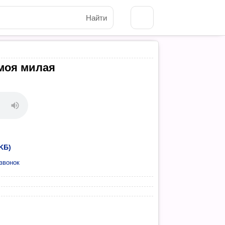
Найти
 моя милая
KБ)
звонок