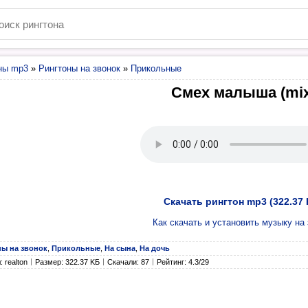
ны mp3
»
Рингтоны на звонок
»
Прикольные
Смех малыша (mix
Скачать рингтон mp3 (322.37 
Как скачать и установить музыку на 
ны на звонок
,
Прикольные
,
На сына
,
На дочь
 realton
Размер: 322.37 KБ
Скачали: 87
Рейтинг: 4.3/29